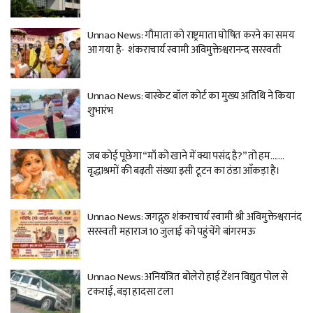
Unnao News: गौमाता को राष्ट्रमाता घोषित करने का समय
आ गया है- शंकराचार्य स्वामी अविमुक्तेश्वरानन्द सरस्वती
Unnao News: बास्केट बॉल कोर्ट का मुख्य अतिथि ने किया
शुभारंभ
जब कोई पूछेगा “माँ को खाने में क्या पसंद है?” तो हम…….
वृद्धाश्रमों की बढ़ती संख्या इसी टूटन का ठंडा आँकड़ा है।
Unnao News: जगद्गुरु शंकराचार्य स्वामी श्री अविमुक्तेश्वरानंद
सरस्वती महाराज 10 जुलाई को पहुंचेंगे बांगरमऊ
Unnao News: अनियंत्रित बोलेरो हाई टेंशन विद्युत पोल से
टकराई, बड़ा हादसा टला