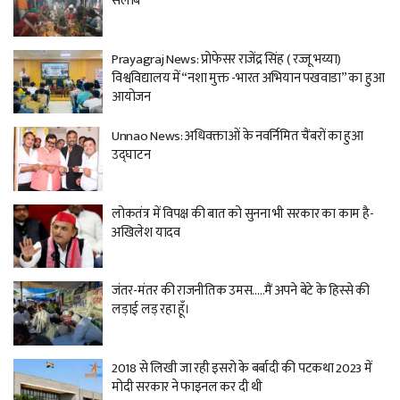
सैलाब
Prayagraj News: प्रोफेसर राजेंद्र सिंह ( रज्जू भय्या)
विश्वविद्यालय में “नशा मुक्त -भारत अभियान पखवाडा” का हुआ
आयोजन
Unnao News: अधिवक्ताओं के नवर्निमित चैंबरों का हुआ
उद्घाटन
लोकतंत्र में विपक्ष की बात को सुनना भी सरकार का काम है-
अखिलेश यादव
जंतर-मंतर की राजनीतिक उमस…..मैं अपने बेटे के हिस्से की
लड़ाई लड़ रहा हूँ।
2018 से लिखी जा रही इसरो के बर्बादी की पटकथा 2023 में
मोदी सरकार ने फाइनल कर दी थी