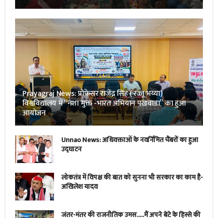
Prayagraj News: प्रोफेसर राजेंद्र सिंह ( रज्जू भय्या)
विश्वविद्यालय में “नशा मुक्त -भारत अभियान पखवाडा” का हुआ
आयोजन
Unnao News: अधिवक्ताओं के नवर्निमित चैंबरों का हुआ
उद्घाटन
लोकतंत्र में विपक्ष की बात को सुनना भी सरकार का काम है-
अखिलेश यादव
जंतर-मंतर की राजनीतिक उमस…..मैं अपने बेटे के हिस्से की