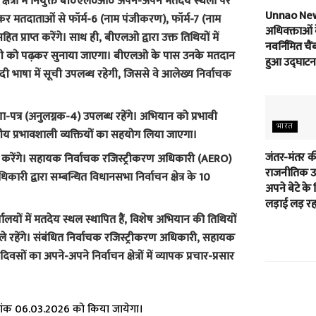
्षेत्रों में नियुक्त बी०एल०ओ० अपने-अपने मतदेय स्थलों पर
Unnao Ne
रहकर मतदाताओं से फॉर्म-6 (नाम पंजीकरण), फॉर्म-7 (नाम
अधिवक्ताओं 
त प्राप्त करेंगे। साथ ही, बीएलओ द्वारा उक्त तिथियों में
नवर्निमित चैं
वली को पढ़कर सुनाया जाएगा। बीएलओ के पास उनके मतदान
हुआ उद्घाटन
न्दी भाषा में सूची उपलब्ध रहेगी, जिससे वे आलेख्य निर्वाचक
षणा-पत्र (अनुलग्नक-4) उपलब्ध रहेंगे। अभियान को प्रभावी
भारत
स्थानीय प्रभावशाली व्यक्तियों का सहयोग लिया जाएगा।
जंतर-मंतर क
ण करेंगे। सहायक निर्वाचक रजिस्ट्रीकरण अधिकारी (AERO)
राजनीतिक उम
िकारी द्वारा सम्बन्धित विधानसभा निर्वाचन क्षेत्र के 10
अपने बेटे के 
लड़ाई लड़ रहा
ालयों में मतदेय स्थल स्थापित हैं, विशेष अभियान की तिथियों
हेंगे। संबंधित निर्वाचक रजिस्ट्रीकरण अधिकारी, सहायक
 का अपने-अपने निर्वाचन क्षेत्रों में व्यापक प्रचार-प्रसार
िनांक 06.03.2026 को किया जायेगा।