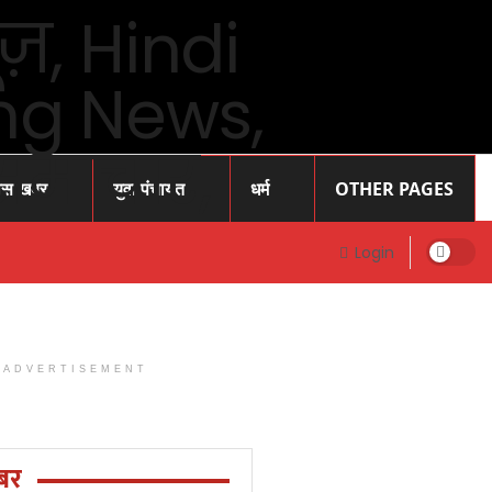
ास खबर
युवा पंचायत
धर्म
OTHER PAGES
Login
ADVERTISEMENT
Prayagraj
News: प्रोफेसर
राजेंद्र सिंह (
बर
रज्जू भय्या)