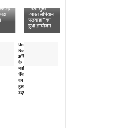
News:
विश्वविद्यालय में
डेश्वर
“नशा मुक्त
उमड़ा
-भारत अभियान
ा
पखवाडा” का
हुआ आयोजन
Unnao
लोकतंत्र
News:
में
अधिवक्ताओं
विपक्ष
के
की
नवर्निमित
बात
चैंबरों
को
का
सुनना
हुआ
भी
उद्घाटन
सरकार
का
काम
है-
अखिलेश
यादव