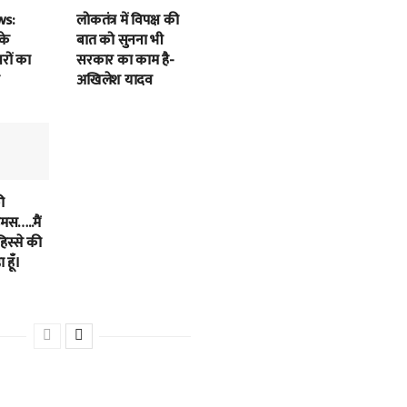
ws:
लोकतंत्र में विपक्ष की
के
बात को सुनना भी
बरों का
सरकार का काम है-
अखिलेश यादव
ी
स…..मैं
हिस्से की
 हूँ।