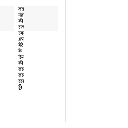
जंतर-
2018
मंतर
से
की
लिखी
राजनीतिक
जा
उमस…..मैं
रही
अपने
इसरो
बेटे
के
के
बर्बादी
हिस्से
की
की
पटकथा
लड़ाई
2023
लड़
में
रहा
मोदी
हूँ।
सरकार
ने
फाइनल
कर
दी
थी