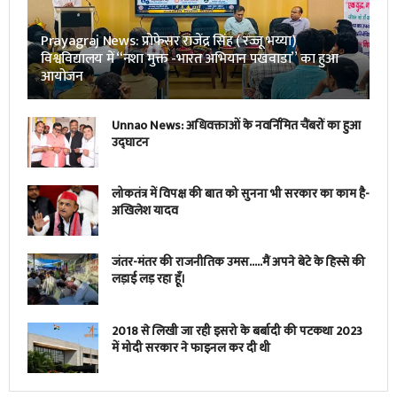
Prayagraj News: प्रोफेसर राजेंद्र सिंह ( रज्जू भय्या)
विश्वविद्यालय में “नशा मुक्त -भारत अभियान पखवाडा” का हुआ
आयोजन
Unnao News: अधिवक्ताओं के नवर्निमित चैंबरों का हुआ
उद्घाटन
लोकतंत्र में विपक्ष की बात को सुनना भी सरकार का काम है-
अखिलेश यादव
जंतर-मंतर की राजनीतिक उमस…..मैं अपने बेटे के हिस्से की
लड़ाई लड़ रहा हूँ।
2018 से लिखी जा रही इसरो के बर्बादी की पटकथा 2023
में मोदी सरकार ने फाइनल कर दी थी