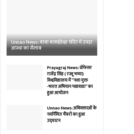
Unnao News: बाबा बलखंडेश्वर मंदिर में उमड़ा
आस्था का सैलाब
Prayagraj News: प्रोफेसर
राजेंद्र सिंह ( रज्जू भय्या)
विश्वविद्यालय में “नशा मुक्त
-भारत अभियान पखवाडा” का
हुआ आयोजन
Unnao News: अधिवक्ताओं के
नवर्निमित चैंबरों का हुआ
उद्घाटन