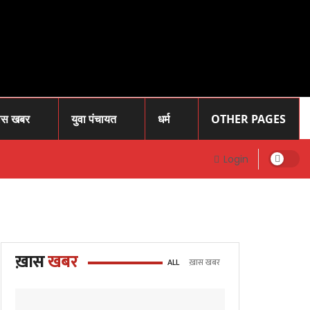
ास खबर
युवा पंचायत
धर्म
OTHER PAGES
Login
ख़ास
खबर
ALL
ख़ास खबर