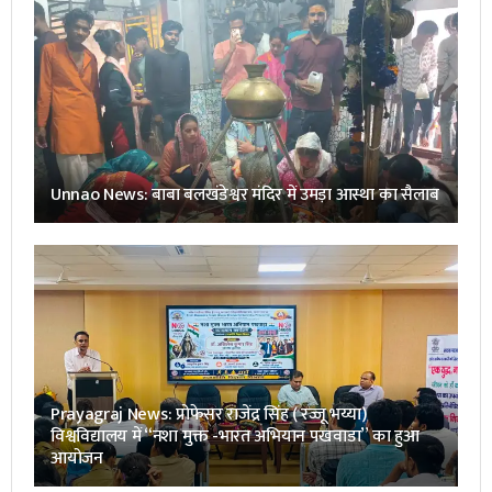
Unnao News: बाबा बलखंडेश्वर मंदिर में उमड़ा आस्था का सैलाब
Prayagraj News: प्रोफेसर राजेंद्र सिंह ( रज्जू भय्या)
विश्वविद्यालय में “नशा मुक्त -भारत अभियान पखवाडा” का हुआ
आयोजन