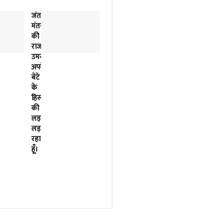
जंतर-
2018
मंतर
से
की
लिखी
राजनीतिक
जा
उमस…..मैं
रही
अपने
इसरो
बेटे
के
के
बर्बादी
हिस्से
की
की
पटकथा
लड़ाई
2023
लड़
में
रहा
मोदी
हूँ।
सरकार
ने
फाइनल
कर
दी
थी