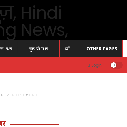
ास खबर
युवा पंचायत
धर्म
OTHER PAGES
Login
ADVERTISEMENT
Prayagraj
News: प्रोफेसर
राजेंद्र सिंह (
बर
रज्जू भय्या)