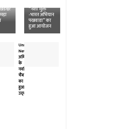
News:
विश्वविद्यालय में
डेश्वर
“नशा मुक्त
उमड़ा
-भारत अभियान
ा
पखवाडा” का
हुआ आयोजन
Unnao
लोकतंत्र
News:
में
अधिवक्ताओं
विपक्ष
के
की
नवर्निमित
बात
चैंबरों
को
का
सुनना
हुआ
भी
उद्घाटन
सरकार
का
काम
है-
अखिलेश
यादव