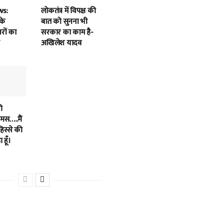
ws:
लोकतंत्र में विपक्ष की
के
बात को सुनना भी
बरों का
सरकार का काम है-
अखिलेश यादव
ी
स…..मैं
हिस्से की
 हूँ।