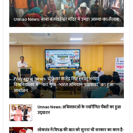
Unnao News: बाबा बलखंडेश्वर मंदिर में उमड़ा आस्था का सैलाब
Prayagraj News: प्रोफेसर राजेंद्र सिंह ( रज्जू भय्या)
विश्वविद्यालय में “नशा मुक्त -भारत अभियान पखवाडा” का हुआ
आयोजन
Unnao News: अधिवक्ताओं के नवर्निमित चैंबरों का हुआ
उद्घाटन
लोकतंत्र में विपक्ष की बात को सुनना भी सरकार का काम है-