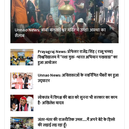
Unnao News: बाबा बलखंडेश्वर मंदिर में उमड़ा आस्था का
सैलाब
Prayagraj News: प्रोफेसर राजेंद्र सिंह ( रज्जू भय्या)
विश्वविद्यालय में “नशा मुक्त -भारत अभियान पखवाडा” का
हुआ आयोजन
Unnao News: अधिवक्ताओं के नवर्निमित चैंबरों का हुआ
उद्घाटन
लोकतंत्र में विपक्ष की बात को सुनना भी सरकार का काम
है- अखिलेश यादव
जंतर-मंतर की राजनीतिक उमस…..मैं अपने बेटे के हिस्से
की लड़ाई लड़ रहा हूँ।