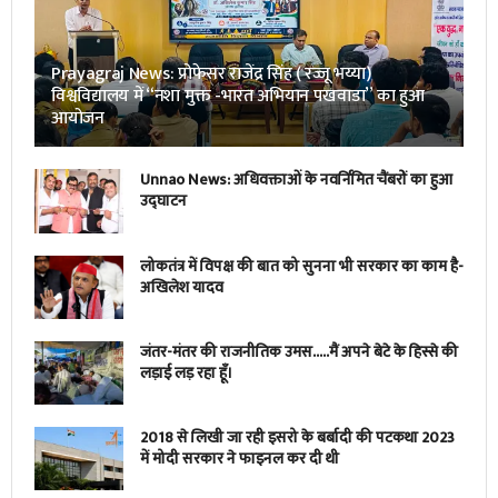
Prayagraj News: प्रोफेसर राजेंद्र सिंह ( रज्जू भय्या)
विश्वविद्यालय में “नशा मुक्त -भारत अभियान पखवाडा” का हुआ
आयोजन
Unnao News: अधिवक्ताओं के नवर्निमित चैंबरों का हुआ
उद्घाटन
लोकतंत्र में विपक्ष की बात को सुनना भी सरकार का काम है-
अखिलेश यादव
जंतर-मंतर की राजनीतिक उमस…..मैं अपने बेटे के हिस्से की
लड़ाई लड़ रहा हूँ।
2018 से लिखी जा रही इसरो के बर्बादी की पटकथा 2023
में मोदी सरकार ने फाइनल कर दी थी