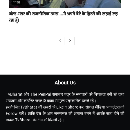
भारत
जंतर-मंतर की राजनीतिक उमस…..मैं अपने बेटे के हिस्से की लड़ाई लड़
रहा हूँ।
About Us
TvBharat और The PenPal समाचार पत्र के समाचारों की निष्पक्षता बनी रहे तथा
सरकारी और कार्पोरेट जगत के दबाव से मुक्त पत्रकारिता करते रहें।
इसके लिए TvBharat की खबरों को Like व Share कर, सोशल मीडिया अकाउंट्स को
Follow करें। ताकि देश के आम जनमानस की आवाज बनने में आपके साथ होने की
ताकत TvBharat की टीम को मिलती रहे।