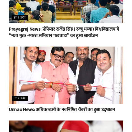
उत्तर प्रदेश
Prayagraj News: प्रोफेसर राजेंद्र सिंह ( रज्जू भय्या) विश्वविद्यालय में
“नशा मुक्त -भारत अभियान पखवाडा” का हुआ आयोजन
उत्तर प्रदेश
Unnao News: अधिवक्ताओं के नवर्निमित चैंबरों का हुआ उद्घाटन