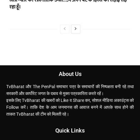
जंतर-मंतर की राजनीतिक उमस…..मैं अपने बेटे के हिस्से की लड़ाई लड़
रहा हूँ।
About Us
TvBharat और The PenPal समाचार पत्र के समाचारों की निष्पक्षता बनी रहे तथा
सरकारी और कार्पोरेट जगत के दबाव से मुक्त पत्रकारिता करते रहें।
इसके लिए TvBharat की खबरों को Like व Share कर, सोशल मीडिया अकाउंट्स को
Follow करें। ताकि देश के आम जनमानस की आवाज बनने में आपके साथ होने की
ताकत TvBharat की टीम को मिलती रहे।
Quick Links