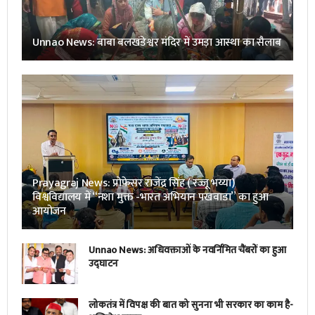
Unnao News: बाबा बलखंडेश्वर मंदिर में उमड़ा आस्था का सैलाब
Prayagraj News: प्रोफेसर राजेंद्र सिंह ( रज्जू भय्या)
विश्वविद्यालय में “नशा मुक्त -भारत अभियान पखवाडा” का हुआ
आयोजन
Unnao News: अधिवक्ताओं के नवर्निमित चैंबरों का हुआ
उद्घाटन
लोकतंत्र में विपक्ष की बात को सुनना भी सरकार का काम है-