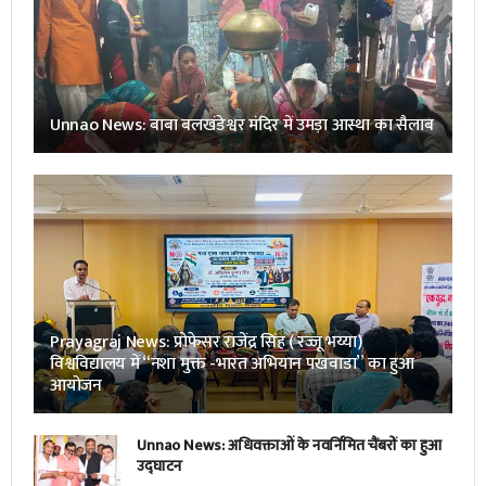
Unnao News: बाबा बलखंडेश्वर मंदिर में उमड़ा आस्था का सैलाब
Prayagraj News: प्रोफेसर राजेंद्र सिंह ( रज्जू भय्या)
विश्वविद्यालय में “नशा मुक्त -भारत अभियान पखवाडा” का हुआ
आयोजन
Unnao News: अधिवक्ताओं के नवर्निमित चैंबरों का हुआ
उद्घाटन