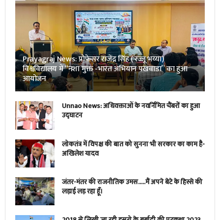
Prayagraj News: प्रोफेसर राजेंद्र सिंह ( रज्जू भय्या)
विश्वविद्यालय में “नशा मुक्त -भारत अभियान पखवाडा” का हुआ
आयोजन
Unnao News: अधिवक्ताओं के नवर्निमित चैंबरों का हुआ
उद्घाटन
लोकतंत्र में विपक्ष की बात को सुनना भी सरकार का काम है-
अखिलेश यादव
जंतर-मंतर की राजनीतिक उमस…..मैं अपने बेटे के हिस्से की
लड़ाई लड़ रहा हूँ।
2018 से लिखी जा रही इसरो के बर्बादी की पटकथा 2023