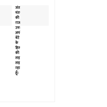
जंतर-
2018
मंतर
से
की
लिखी
राजनीतिक
जा
उमस…..मैं
रही
अपने
इसरो
बेटे
के
के
बर्बादी
हिस्से
की
की
पटकथा
लड़ाई
2023
लड़
में
रहा
मोदी
हूँ।
सरकार
ने
फाइनल
कर
दी
थी