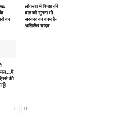
ws:
लोकतंत्र में विपक्ष की
के
बात को सुनना भी
बरों का
सरकार का काम है-
अखिलेश यादव
ी
स…..मैं
हिस्से की
 हूँ।