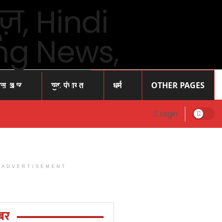
ास खबर
युवा पंचायत
धर्म
OTHER PAGES
Login
ADVERTISEMENT
Prayagraj
News: प्रोफेसर
राजेंद्र सिंह (
बर
रज्जू भय्या)