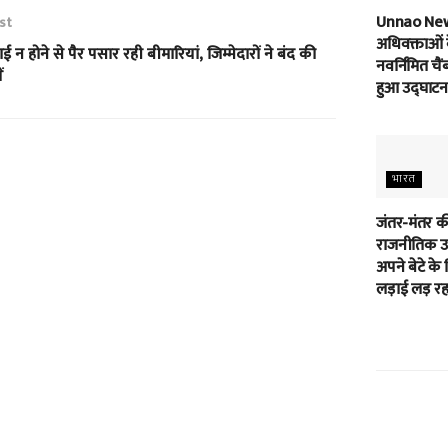
Unnao Ne
st
अधिवक्ताओं 
 न होने से पैर पसार रही बीमारियां, जिम्मेदारों ने बंद की
नवर्निमित चैं
ं
हुआ उद्घाटन
भारत
जंतर-मंतर क
राजनीतिक उम
अपने बेटे के 
लड़ाई लड़ रहा