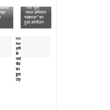
News:
विश्वविद्यालय में
डेश्वर
“नशा मुक्त
उमड़ा
-भारत अभियान
ा
पखवाडा” का
हुआ आयोजन
Unnao
लोकतंत्र
News:
में
अधिवक्ताओं
विपक्ष
के
की
नवर्निमित
बात
चैंबरों
को
का
सुनना
हुआ
भी
उद्घाटन
सरकार
का
काम
है-
अखिलेश
यादव