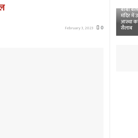
Unnao 
ेल
बाबा बलखं
मंदिर में 
आस्था क
0
सैलाब
February 3, 2023