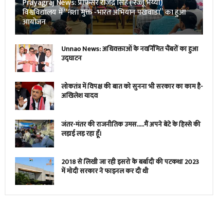
Prayagraj News: प्रोफेसर राजेंद्र सिंह ( रज्जू भय्या)
विश्वविद्यालय में “नशा मुक्त -भारत अभियान पखवाडा” का हुआ
आयोजन
Unnao News: अधिवक्ताओं के नवर्निमित चैंबरों का हुआ
उद्घाटन
लोकतंत्र में विपक्ष की बात को सुनना भी सरकार का काम है-
अखिलेश यादव
जंतर-मंतर की राजनीतिक उमस…..मैं अपने बेटे के हिस्से की
लड़ाई लड़ रहा हूँ।
2018 से लिखी जा रही इसरो के बर्बादी की पटकथा 2023
में मोदी सरकार ने फाइनल कर दी थी