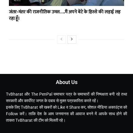
भारत
जंतर-मंतर की राजनीतिक उमस…..मैं अपने बेटे के हिस्से की लड़ाई लड़
रहा हूँ।
About Us
TvBharat और The PenPal समाचार पत्र के समाचारों की निष्पक्षता बनी रहे तथा
सरकारी और कार्पोरेट जगत के दबाव से मुक्त पत्रकारिता करते रहें।
इसके लिए TvBharat की खबरों को Like व Share कर, सोशल मीडिया अकाउंट्स को
Follow करें। ताकि देश के आम जनमानस की आवाज बनने में आपके साथ होने की
ताकत TvBharat की टीम को मिलती रहे।