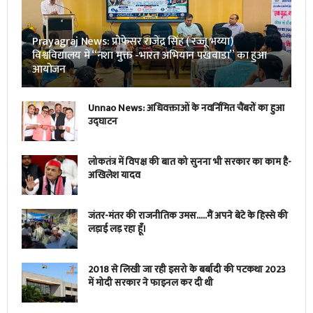
Prayagraj News: प्रोफेसर राजेंद्र सिंह ( रज्जू भय्या)
विश्वविद्यालय में “नशा मुक्त -भारत अभियान पखवाडा” का हुआ
आयोजन
Unnao News: अधिवक्ताओं के नवर्निमित चैंबरों का हुआ
उद्घाटन
लोकतंत्र में विपक्ष की बात को सुनना भी सरकार का काम है-
अखिलेश यादव
जंतर-मंतर की राजनीतिक उमस…..मैं अपने बेटे के हिस्से की
लड़ाई लड़ रहा हूँ।
2018 से लिखी जा रही इसरो के बर्बादी की पटकथा 2023
में मोदी सरकार ने फाइनल कर दी थी