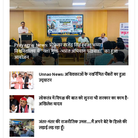
Prayagraj News: प्रोफेसर राजेंद्र सिंह ( रज्जू भय्या)
विश्वविद्यालय में “नशा मुक्त -भारत अभियान पखवाडा” का हुआ
आयोजन
Unnao News: अधिवक्ताओं के नवर्निमित चैंबरों का हुआ
उद्घाटन
लोकतंत्र में विपक्ष की बात को सुनना भी सरकार का काम है-
अखिलेश यादव
जंतर-मंतर की राजनीतिक उमस…..मैं अपने बेटे के हिस्से की
लड़ाई लड़ रहा हूँ।