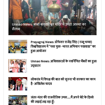
Unnao News: बाबा बलखंडेश्वर मंदिर में उमड़ा आस्था का
सैलाब
Prayagraj News: प्रोफेसर राजेंद्र सिंह ( रज्जू भय्या)
विश्वविद्यालय में “नशा मुक्त -भारत अभियान पखवाडा” का
हुआ आयोजन
Unnao News: अधिवक्ताओं के नवर्निमित चैंबरों का हुआ
उद्घाटन
लोकतंत्र में विपक्ष की बात को सुनना भी सरकार का काम
है- अखिलेश यादव
जंतर-मंतर की राजनीतिक उमस…..मैं अपने बेटे के हिस्से
की लड़ाई लड़ रहा हूँ।