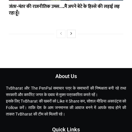
जंतर-मंतर की राजनीतिक उमस…..मैं अपने बेटे के हिस्से की लड़ाई लड़
रहा हूँ।
About Us
TvBharat और The PenPal समाचार पत्र के समाचारों की निष्पक्षता बनी रहे तथा
सरकारी और कार्पोरेट जगत के दबाव से मुक्त पत्रकारिता करते रहें।
इसके लिए TvBharat की खबरों को Like व Share कर, सोशल मीडिया अकाउंट्स को
Follow करें। ताकि देश के आम जनमानस की आवाज बनने में आपके साथ होने की
ताकत TvBharat की टीम को मिलती रहे।
Quick Links