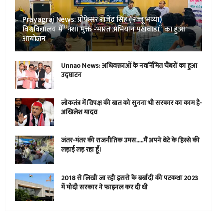
Prayagraj News: प्रोफेसर राजेंद्र सिंह ( रज्जू भय्या)
विश्वविद्यालय में “नशा मुक्त -भारत अभियान पखवाडा” का हुआ
आयोजन
Unnao News: अधिवक्ताओं के नवर्निमित चैंबरों का हुआ
उद्घाटन
लोकतंत्र में विपक्ष की बात को सुनना भी सरकार का काम है-
अखिलेश यादव
जंतर-मंतर की राजनीतिक उमस…..मैं अपने बेटे के हिस्से की
लड़ाई लड़ रहा हूँ।
2018 से लिखी जा रही इसरो के बर्बादी की पटकथा 2023
में मोदी सरकार ने फाइनल कर दी थी