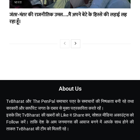
भारत
जंतर-मंतर की राजनीतिक उमस…..मैं अपने बेटे के हिस्से की लड़ाई लड़
रहा हूँ।
About Us
TvBharat और The PenPal समाचार पत्र के समाचारों की निष्पक्षता बनी रहे तथा
सरकारी और कार्पोरेट जगत के दबाव से मुक्त पत्रकारिता करते रहें।
इसके लिए TvBharat की खबरों को Like व Share कर, सोशल मीडिया अकाउंट्स को
Follow करें। ताकि देश के आम जनमानस की आवाज बनने में आपके साथ होने की
ताकत TvBharat की टीम को मिलती रहे।