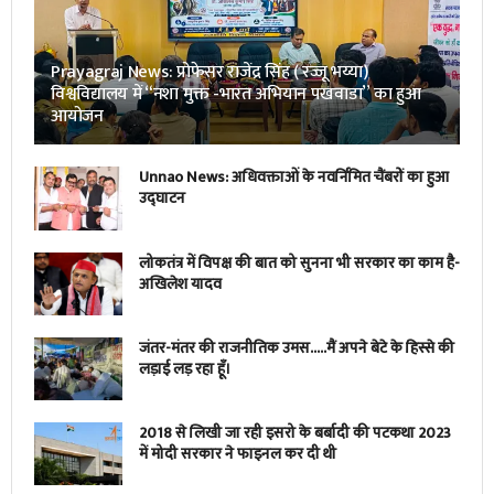
Prayagraj News: प्रोफेसर राजेंद्र सिंह ( रज्जू भय्या)
विश्वविद्यालय में “नशा मुक्त -भारत अभियान पखवाडा” का हुआ
आयोजन
Unnao News: अधिवक्ताओं के नवर्निमित चैंबरों का हुआ
उद्घाटन
लोकतंत्र में विपक्ष की बात को सुनना भी सरकार का काम है-
अखिलेश यादव
जंतर-मंतर की राजनीतिक उमस…..मैं अपने बेटे के हिस्से की
लड़ाई लड़ रहा हूँ।
2018 से लिखी जा रही इसरो के बर्बादी की पटकथा 2023
में मोदी सरकार ने फाइनल कर दी थी