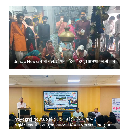
Unnao News: बाबा बलखंडेश्वर मंदिर में उमड़ा आस्था का सैलाब
Prayagraj News: प्रोफेसर राजेंद्र सिंह ( रज्जू भय्या)
विश्वविद्यालय में “नशा मुक्त -भारत अभियान पखवाडा” का हुआ