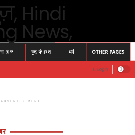
ास खबर
युवा पंचायत
धर्म
OTHER PAGES
Login
ADVERTISEMENT
Prayagraj
News: प्रोफेसर
राजेंद्र सिंह (
बर
रज्जू भय्या)