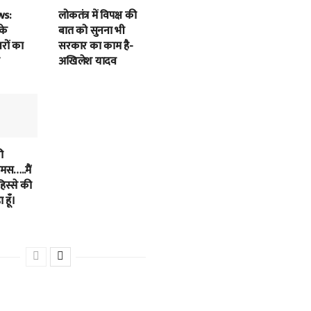
ws:
लोकतंत्र में विपक्ष की
के
बात को सुनना भी
बरों का
सरकार का काम है-
अखिलेश यादव
ी
स…..मैं
हिस्से की
 हूँ।