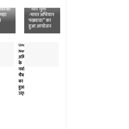
News:
विश्वविद्यालय में
डेश्वर
“नशा मुक्त
उमड़ा
-भारत अभियान
ा
पखवाडा” का
हुआ आयोजन
Unnao
लोकतंत्र
News:
में
अधिवक्ताओं
विपक्ष
के
की
नवर्निमित
बात
चैंबरों
को
का
सुनना
हुआ
भी
उद्घाटन
सरकार
का
काम
है-
अखिलेश
यादव