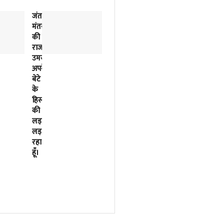
जंतर-
2018
मंतर
से
की
लिखी
राजनीतिक
जा
उमस…..मैं
रही
अपने
इसरो
बेटे
के
के
बर्बादी
हिस्से
की
की
पटकथा
लड़ाई
2023
लड़
में
रहा
मोदी
हूँ।
सरकार
ने
फाइनल
कर
दी
थी