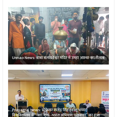
Unnao News: बाबा बलखंडेश्वर मंदिर में उमड़ा आस्था का सैलाब
Prayagraj News: प्रोफेसर राजेंद्र सिंह ( रज्जू भय्या)
विश्वविद्यालय में “नशा मुक्त -भारत अभियान पखवाडा” का हुआ