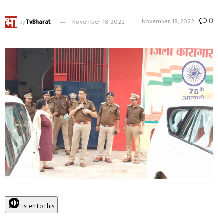
0
November 18, 2022
by
TvBharat
November 18, 2022
Listen to this