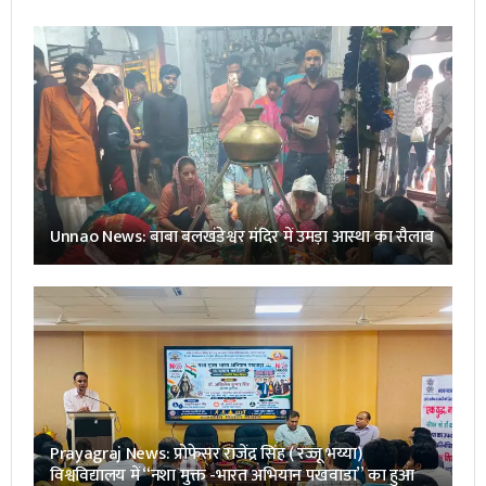
Unnao News: बाबा बलखंडेश्वर मंदिर में उमड़ा आस्था का सैलाब
Prayagraj News: प्रोफेसर राजेंद्र सिंह ( रज्जू भय्या)
विश्वविद्यालय में “नशा मुक्त -भारत अभियान पखवाडा” का हुआ