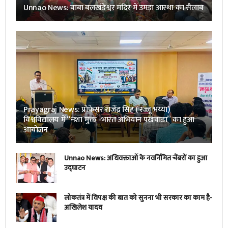
Unnao News: बाबा बलखंडेश्वर मंदिर में उमड़ा आस्था का सैलाब
Prayagraj News: प्रोफेसर राजेंद्र सिंह ( रज्जू भय्या)
विश्वविद्यालय में “नशा मुक्त -भारत अभियान पखवाडा” का हुआ
आयोजन
Unnao News: अधिवक्ताओं के नवर्निमित चैंबरों का हुआ
उद्घाटन
लोकतंत्र में विपक्ष की बात को सुनना भी सरकार का काम है-
अखिलेश यादव