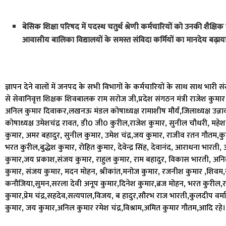
बेसिक शिक्षा परिषद में पदस्थ चतुर्थ श्रेणी कर्मचारियों को उनकी शैक्ष
आवासीय बालिका विद्यालयों के समस्त संविदा कर्मियों का मानदेय बढ़ाया
ज्ञापन देने वालों में जनपद के सभी विभागों के कर्मचारियों के साथ साथ भारी संख
से सेवानिवृत्त शिक्षक शिवबालक राम सरोज जी,प्रदेश संगठन मंत्री राजेश कुमा
अनिल कुमार दिवाकर,लखनऊ मंडल कोषाध्यक्ष रामाशीष मौर्य,जिलाध्यक्ष उन्नाव सुरेन
कोषाध्यक्ष उमेशचंद्र रावत, डी0 जी0 कुरील,राजेश कुमार, सुनील चौधरी, महे
कुमार, अमर बहादुर, सुनील कुमार, उमेश चंद्र,जय कुमार, राजीव रतन गौतम,कुलद
भरत कुरील,बुद्धेश कुमार, रोहित कुमार, देवेन्द्र सिंह, देवानंद, आराधना भारती
कुमार,जय प्रकाश,संजय कुमार, राहुल कुमार, राम बहादुर, विकास भारती, अनिल 
कुमार, संजय कुमार, मदन मोहन, श्रीकांत,मनोज कुमार, रजनीश कुमार ,शिवम,संद
कनौजिया,सुमन,सरला देवी अनूप कुमार,दिनेश कुमार,ब्रज मोहन, भरत कुरील,र
कुमार,प्रेम चंद्र,सहदेव,सत्यपाल,विजय, ब हादुर,सौरभ राज भारती,कुलदीप वर्म
कुमार, जय कुमार,अनिल कुमार रमेश चंद्र,विश्राम,अमित कुमार गौतम,आदि रहे।