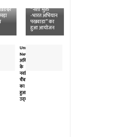
News:
विश्वविद्यालय में
डेश्वर
“नशा मुक्त
उमड़ा
-भारत अभियान
ा
पखवाडा” का
हुआ आयोजन
Unnao
लोकतंत्र
News:
में
अधिवक्ताओं
विपक्ष
के
की
नवर्निमित
बात
चैंबरों
को
का
सुनना
हुआ
भी
उद्घाटन
सरकार
का
काम
है-
अखिलेश
यादव