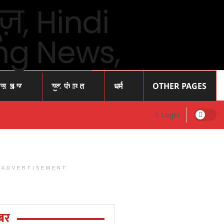
ास खबर
युवा पंचायत
धर्म
OTHER PAGES
Login
ADVERTISEMENT
Prayagraj
News: प्रोफेसर
राजेंद्र सिंह (
बर
रज्जू भय्या)