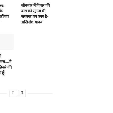
ws:
लोकतंत्र में विपक्ष की
के
बात को सुनना भी
बरों का
सरकार का काम है-
अखिलेश यादव
ी
स…..मैं
हिस्से की
 हूँ।