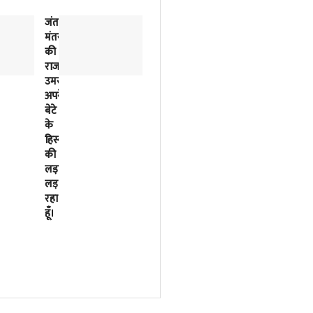
जंतर-
2018
मंतर
से
की
लिखी
राजनीतिक
जा
उमस…..मैं
रही
अपने
इसरो
बेटे
के
के
बर्बादी
हिस्से
की
की
पटकथा
लड़ाई
2023
लड़
में
रहा
मोदी
हूँ।
सरकार
ने
फाइनल
कर
दी
थी