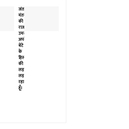
जंतर-
2018
मंतर
से
की
लिखी
राजनीतिक
जा
उमस…..मैं
रही
अपने
इसरो
बेटे
के
के
बर्बादी
हिस्से
की
की
पटकथा
लड़ाई
2023
लड़
में
रहा
मोदी
हूँ।
सरकार
ने
फाइनल
कर
दी
थी