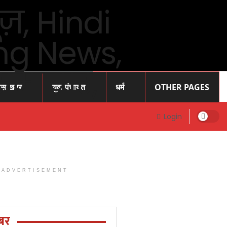
ास खबर
युवा पंचायत
धर्म
OTHER PAGES
Login
ADVERTISEMENT
Prayagraj
News: प्रोफेसर
राजेंद्र सिंह (
बर
रज्जू भय्या)