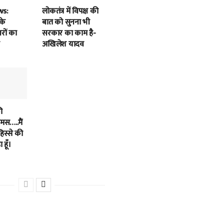
ws:
लोकतंत्र में विपक्ष की
के
बात को सुनना भी
बरों का
सरकार का काम है-
अखिलेश यादव
ी
स…..मैं
हिस्से की
 हूँ।