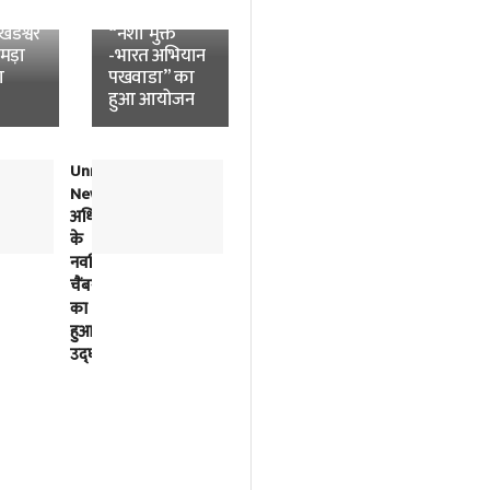
News:
विश्वविद्यालय में
डेश्वर
“नशा मुक्त
उमड़ा
-भारत अभियान
ा
पखवाडा” का
हुआ आयोजन
Unnao
लोकतंत्र
News:
में
अधिवक्ताओं
विपक्ष
के
की
नवर्निमित
बात
चैंबरों
को
का
सुनना
हुआ
भी
उद्घाटन
सरकार
का
काम
है-
अखिलेश
यादव