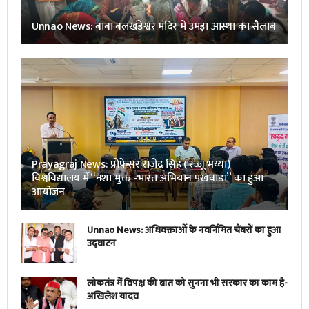
Unnao News: बाबा बलखंडेश्वर मंदिर में उमड़ा आस्था का सैलाब
Prayagraj News: प्रोफेसर राजेंद्र सिंह ( रज्जू भय्या)
विश्वविद्यालय में “नशा मुक्त -भारत अभियान पखवाडा” का हुआ
आयोजन
Unnao News: अधिवक्ताओं के नवर्निमित चैंबरों का हुआ
उद्घाटन
लोकतंत्र में विपक्ष की बात को सुनना भी सरकार का काम है-
अखिलेश यादव