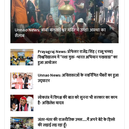
Unnao News: बाबा बलखंडेश्वर मंदिर में उमड़ा आस्था का
सैलाब
Prayagraj News: प्रोफेसर राजेंद्र सिंह ( रज्जू भय्या)
विश्वविद्यालय में “नशा मुक्त -भारत अभियान पखवाडा” का
हुआ आयोजन
Unnao News: अधिवक्ताओं के नवर्निमित चैंबरों का हुआ
उद्घाटन
लोकतंत्र में विपक्ष की बात को सुनना भी सरकार का काम
है- अखिलेश यादव
जंतर-मंतर की राजनीतिक उमस…..मैं अपने बेटे के हिस्से
की लड़ाई लड़ रहा हूँ।