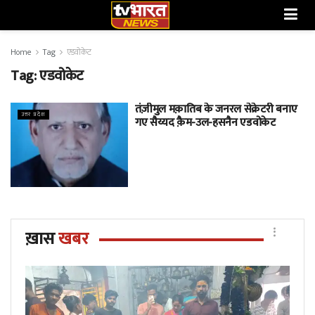
Home
Tag
एडवोकेट
Tag:
एडवोकेट
तंज़ीमुल मक़ातिब के जनरल सेक्रेटरी बनाए
उत्तर प्रदेश
गए सैय्यद क़ैम-उल-हसनैन एडवोकेट
ख़ास
खबर