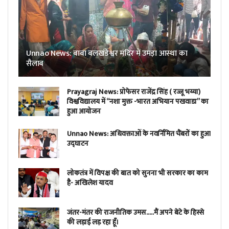
Unnao News: बाबा बलखंडेश्वर मंदिर में उमड़ा आस्था का
सैलाब
Prayagraj News: प्रोफेसर राजेंद्र सिंह ( रज्जू भय्या)
विश्वविद्यालय में “नशा मुक्त -भारत अभियान पखवाडा” का
हुआ आयोजन
Unnao News: अधिवक्ताओं के नवर्निमित चैंबरों का हुआ
उद्घाटन
लोकतंत्र में विपक्ष की बात को सुनना भी सरकार का काम
है- अखिलेश यादव
जंतर-मंतर की राजनीतिक उमस…..मैं अपने बेटे के हिस्से
की लड़ाई लड़ रहा हूँ।