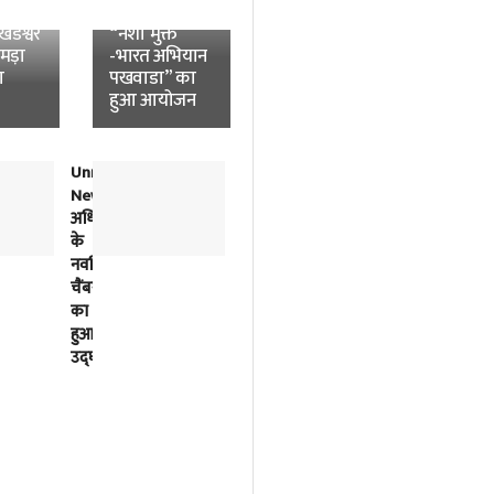
News:
विश्वविद्यालय में
डेश्वर
“नशा मुक्त
उमड़ा
-भारत अभियान
ा
पखवाडा” का
हुआ आयोजन
Unnao
लोकतंत्र
News:
में
अधिवक्ताओं
विपक्ष
के
की
नवर्निमित
बात
चैंबरों
को
का
सुनना
हुआ
भी
उद्घाटन
सरकार
का
काम
है-
अखिलेश
यादव