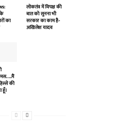
ws:
लोकतंत्र में विपक्ष की
के
बात को सुनना भी
बरों का
सरकार का काम है-
अखिलेश यादव
ी
स…..मैं
हिस्से की
 हूँ।