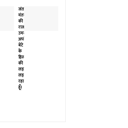
जंतर-
2018
मंतर
से
की
लिखी
राजनीतिक
जा
उमस…..मैं
रही
अपने
इसरो
बेटे
के
के
बर्बादी
हिस्से
की
की
पटकथा
लड़ाई
2023
लड़
में
रहा
मोदी
हूँ।
सरकार
ने
फाइनल
कर
दी
थी