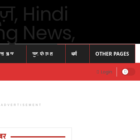
ास खबर
युवा पंचायत
धर्म
OTHER PAGES
Login
ADVERTISEMENT
Prayagraj
News: प्रोफेसर
राजेंद्र सिंह (
बर
रज्जू भय्या)