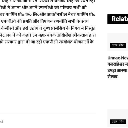
सिंह और श्रमिक भारती संस्था से धनंजय सिंह उपस्थित रहे।
 एफपीओ ने अपना और अपने एफपीओ का परिचय सभी को
 फार्मिंग प्रो० क० लि०और आवर्तनशील नेचर फार्मिंग प्रो०
Relat
ने एफपीओ की प्रगति और विपणन रणनीति सभी के साथ
सी और डेरी उद्योग व दुग्ध प्रोसेसिंग के विषय में विस्तृत
निट लगाने को कहा। उप महाप्रबंधक अखिलेश श्रीवस्ताव द्वारा
 को सरकार द्वारा दी जा रही एफपीओ सम्बंधित योजनाओं के
उत्तर प्रदेश
Unnao New
बलखंडेश्वर मंद
उमड़ा आस्था
सैलाब
st
उत्तर प्रदेश