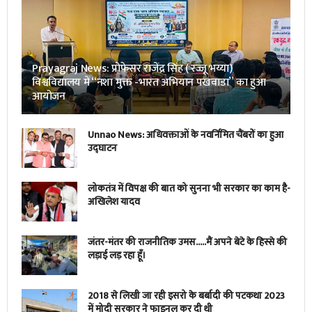
Prayagraj News: प्रोफेसर राजेंद्र सिंह ( रज्जू भय्या)
विश्वविद्यालय में “नशा मुक्त -भारत अभियान पखवाडा” का हुआ
आयोजन
Unnao News: अधिवक्ताओं के नवर्निमित चैंबरों का हुआ
उद्घाटन
लोकतंत्र में विपक्ष की बात को सुनना भी सरकार का काम है-
अखिलेश यादव
जंतर-मंतर की राजनीतिक उमस…..मैं अपने बेटे के हिस्से की
लड़ाई लड़ रहा हूँ।
2018 से लिखी जा रही इसरो के बर्बादी की पटकथा 2023
में मोदी सरकार ने फाइनल कर दी थी