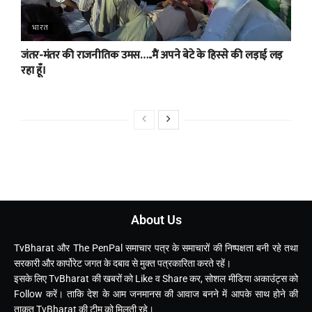
भारत
जंतर-मंतर की राजनीतिक उमस…..मैं अपने बेटे के हिस्से की लड़ाई लड़
रहा हूँ।
About Us
TvBharat और The PenPal समाचार पत्र के समाचारों की निष्पक्षता बनी रहे तथा
सरकारी और कार्पोरेट जगत के दबाव से मुक्त पत्रकारिता करते रहें।
इसके लिए TvBharat की खबरों को Like व Share कर, सोशल मीडिया अकाउंट्स को
Follow करें। ताकि देश के आम जनमानस की आवाज बनने में आपके साथ होने की
ताकत TvBharat की टीम को मिलती रहे।