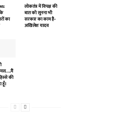
ws:
लोकतंत्र में विपक्ष की
के
बात को सुनना भी
बरों का
सरकार का काम है-
अखिलेश यादव
ी
स…..मैं
हिस्से की
 हूँ।