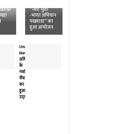
News:
विश्वविद्यालय में
डेश्वर
“नशा मुक्त
उमड़ा
-भारत अभियान
ा
पखवाडा” का
हुआ आयोजन
Unnao
लोकतंत्र
News:
में
अधिवक्ताओं
विपक्ष
के
की
नवर्निमित
बात
चैंबरों
को
का
सुनना
हुआ
भी
उद्घाटन
सरकार
का
काम
है-
अखिलेश
यादव