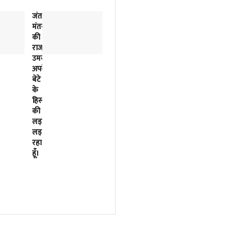
जंतर-
2018
मंतर
से
की
लिखी
राजनीतिक
जा
उमस…..मैं
रही
अपने
इसरो
बेटे
के
के
बर्बादी
हिस्से
की
की
पटकथा
लड़ाई
2023
लड़
में
रहा
मोदी
हूँ।
सरकार
ने
फाइनल
कर
दी
थी