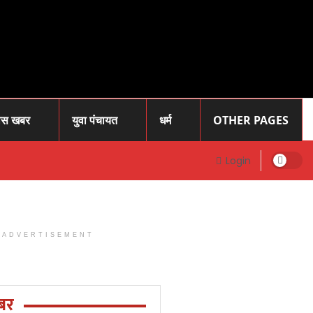
ास खबर
युवा पंचायत
धर्म
OTHER PAGES
Login
ADVERTISEMENT
Prayagraj
News: प्रोफेसर
राजेंद्र सिंह (
बर
रज्जू भय्या)