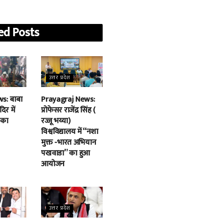
ed
Posts
उत्तर प्रदेश
s: बाबा
Prayagraj News:
िर में
प्रोफेसर राजेंद्र सिंह (
 का
रज्जू भय्या)
विश्वविद्यालय में “नशा
मुक्त -भारत अभियान
पखवाडा” का हुआ
आयोजन
उत्तर प्रदेश