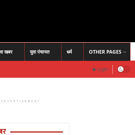
ास खबर
युवा पंचायत
धर्म
OTHER PAGES
Login
ADVERTISEMENT
Prayagraj
News: प्रोफेसर
राजेंद्र सिंह (
बर
रज्जू भय्या)