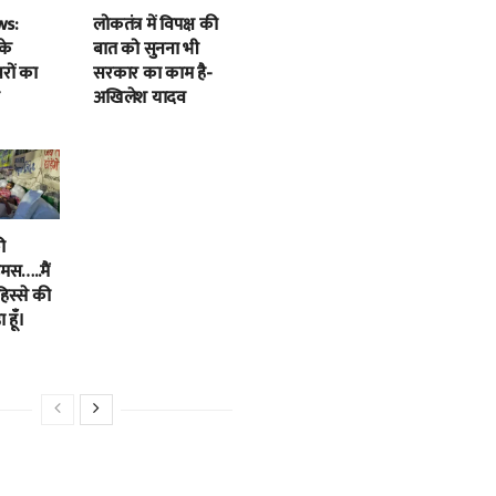
ws:
लोकतंत्र में विपक्ष की
के
बात को सुनना भी
बरों का
सरकार का काम है-
अखिलेश यादव
ी
स…..मैं
हिस्से की
 हूँ।