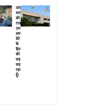
जंतर-
2018
मंतर
से
की
लिखी
राजनीतिक
जा
उमस…..मैं
रही
अपने
इसरो
बेटे
के
के
बर्बादी
हिस्से
की
की
पटकथा
लड़ाई
2023
लड़
में
रहा
मोदी
हूँ।
सरकार
ने
फाइनल
कर
दी
थी