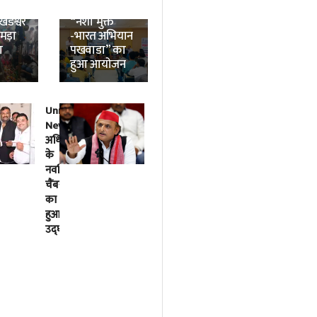
News:
विश्वविद्यालय में
डेश्वर
“नशा मुक्त
उमड़ा
-भारत अभियान
ा
पखवाडा” का
हुआ आयोजन
Unnao
लोकतंत्र
News:
में
अधिवक्ताओं
विपक्ष
के
की
नवर्निमित
बात
चैंबरों
को
का
सुनना
हुआ
भी
उद्घाटन
सरकार
का
काम
है-
अखिलेश
यादव