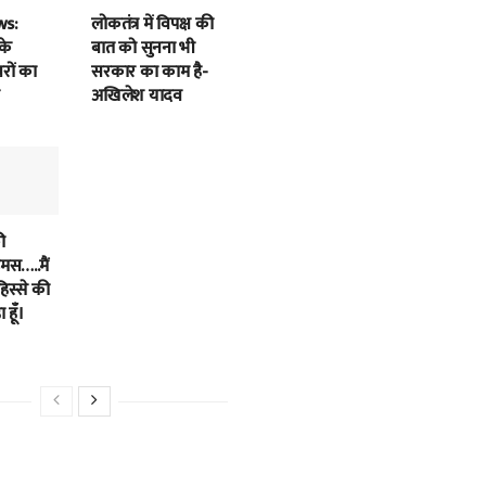
ws:
लोकतंत्र में विपक्ष की
के
बात को सुनना भी
बरों का
सरकार का काम है-
अखिलेश यादव
ी
स…..मैं
हिस्से की
 हूँ।