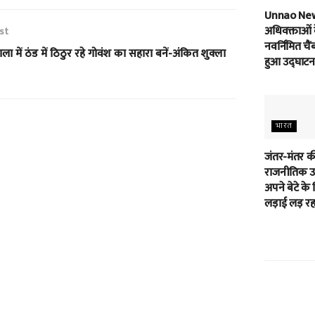
Unnao Ne
अधिवक्ताओं 
st
नवर्निमित चैं
ला में ठंड में ठिठुर रहे गोवंश का सहारा बनें-अंकित शुक्ला
हुआ उद्घाटन
भारत
जंतर-मंतर क
राजनीतिक उम
अपने बेटे के 
लड़ाई लड़ रहा