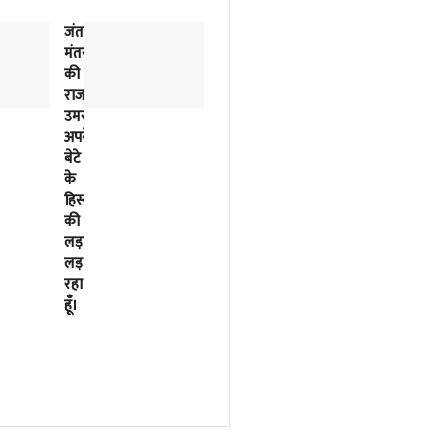
जंतर-
2018
मंतर
से
की
लिखी
राजनीतिक
जा
उमस…..मैं
रही
अपने
इसरो
बेटे
के
के
बर्बादी
हिस्से
की
की
पटकथा
लड़ाई
2023
लड़
में
रहा
मोदी
हूँ।
सरकार
ने
फाइनल
कर
दी
थी