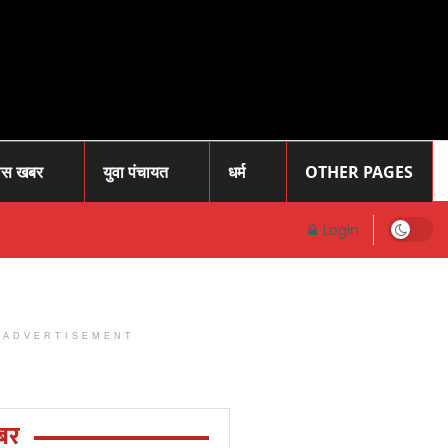
ास खबर
युवा पंचायत
धर्म
OTHER PAGES
Login
ADVERTISEMENT
Prayagraj
News: प्रोफेसर
राजेंद्र सिंह (
बर
रज्जू भय्या)