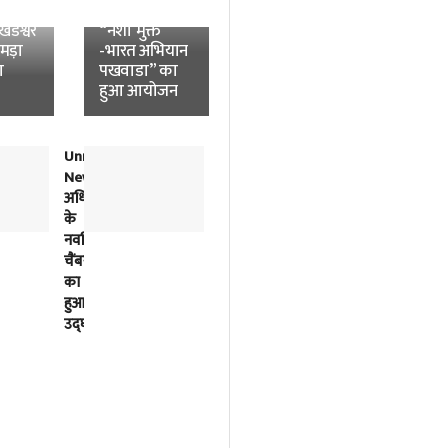
News:
विश्वविद्यालय में
डेश्वर
“नशा मुक्त
उमड़ा
-भारत अभियान
ा
पखवाडा” का
हुआ आयोजन
Unnao
लोकतंत्र
News:
में
अधिवक्ताओं
विपक्ष
के
की
नवर्निमित
बात
चैंबरों
को
का
सुनना
हुआ
भी
उद्घाटन
सरकार
का
काम
है-
अखिलेश
यादव