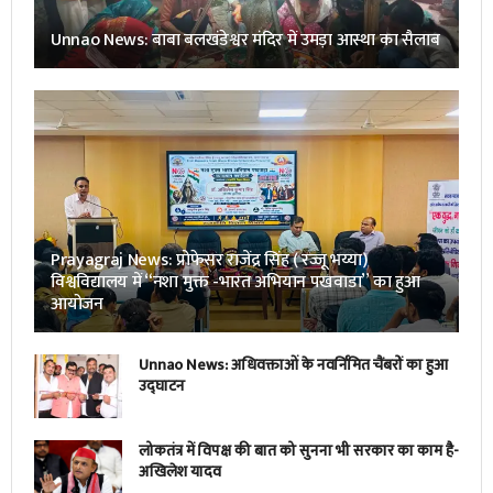
Unnao News: बाबा बलखंडेश्वर मंदिर में उमड़ा आस्था का सैलाब
Prayagraj News: प्रोफेसर राजेंद्र सिंह ( रज्जू भय्या)
विश्वविद्यालय में “नशा मुक्त -भारत अभियान पखवाडा” का हुआ
आयोजन
Unnao News: अधिवक्ताओं के नवर्निमित चैंबरों का हुआ
उद्घाटन
लोकतंत्र में विपक्ष की बात को सुनना भी सरकार का काम है-
अखिलेश यादव