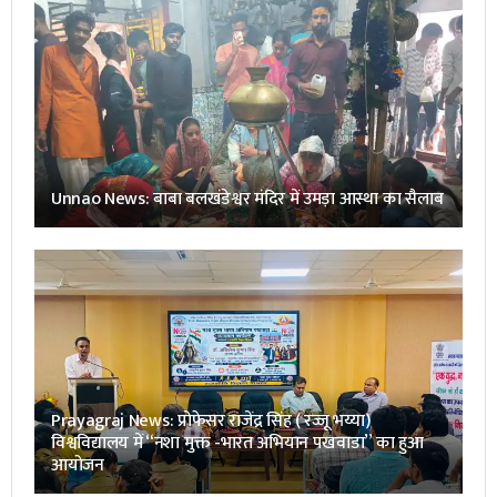
Unnao News: बाबा बलखंडेश्वर मंदिर में उमड़ा आस्था का सैलाब
Prayagraj News: प्रोफेसर राजेंद्र सिंह ( रज्जू भय्या)
विश्वविद्यालय में “नशा मुक्त -भारत अभियान पखवाडा” का हुआ
आयोजन