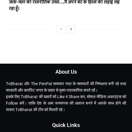
जंतर-मंतर की राजनीतिक उमस…..मैं अपने बेटे के हिस्से की लड़ाई लड़
रहा हूँ।
About Us
TvBharat और The PenPal समाचार पत्र के समाचारों की निष्पक्षता बनी रहे तथा
सरकारी और कार्पोरेट जगत के दबाव से मुक्त पत्रकारिता करते रहें।
इसके लिए TvBharat की खबरों को Like व Share कर, सोशल मीडिया अकाउंट्स को
Follow करें। ताकि देश के आम जनमानस की आवाज बनने में आपके साथ होने की
ताकत TvBharat की टीम को मिलती रहे।
Quick Links