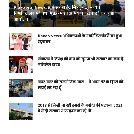
Prayagraj News: प्रोफेसर राजेंद्र सिंह ( रज्जू भय्या)
विश्वविद्यालय में “नशा मुक्त -भारत अभियान पखवाडा” का हुआ
आयोजन
Unnao News: अधिवक्ताओं के नवर्निमित चैंबरों का हुआ
उद्घाटन
लोकतंत्र में विपक्ष की बात को सुनना भी सरकार का काम है-
अखिलेश यादव
जंतर-मंतर की राजनीतिक उमस…..मैं अपने बेटे के हिस्से की
लड़ाई लड़ रहा हूँ।
2018 से लिखी जा रही इसरो के बर्बादी की पटकथा 2023
में मोदी सरकार ने फाइनल कर दी थी