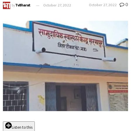
0
October 27, 2022
by
TvBharat
October 27, 2022
Listen to this