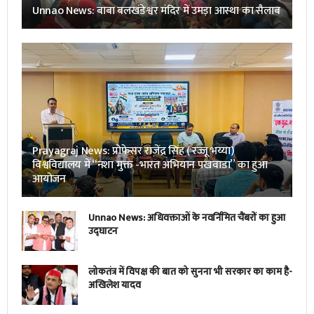
Unnao News: बाबा बलखंडेश्वर मंदिर में उमड़ा आस्था का सैलाब
Prayagraj News: प्रोफेसर राजेंद्र सिंह ( रज्जू भय्या)
विश्वविद्यालय में “नशा मुक्त -भारत अभियान पखवाडा” का हुआ
आयोजन
Unnao News: अधिवक्ताओं के नवर्निमित चैंबरों का हुआ
उद्घाटन
लोकतंत्र में विपक्ष की बात को सुनना भी सरकार का काम है-
अखिलेश यादव