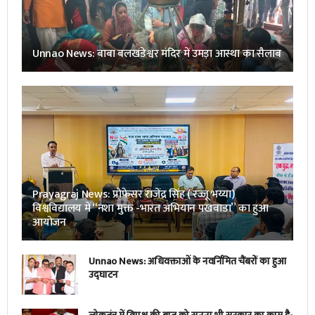
Unnao News: बाबा बलखंडेश्वर मंदिर में उमड़ा आस्था का सैलाब
Prayagraj News: प्रोफेसर राजेंद्र सिंह ( रज्जू भय्या)
विश्वविद्यालय में “नशा मुक्त -भारत अभियान पखवाडा” का हुआ
आयोजन
Unnao News: अधिवक्ताओं के नवर्निमित चैंबरों का हुआ
उद्घाटन