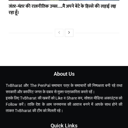
जंतर-मंतर की राजनीतिक उमस…..मैं अपने बेटे के हिस्से की लड़ाई लड़
रहा हूँ।
About Us
TvBharat और The PenPal समाचार पत्र के समाचारों की निष्पक्षता बनी रहे तथा
सरकारी और कार्पोरेट जगत के दबाव से मुक्त पत्रकारिता करते रहें।
इसके लिए TvBharat की खबरों को Like व Share कर, सोशल मीडिया अकाउंट्स को
Follow करें। ताकि देश के आम जनमानस की आवाज बनने में आपके साथ होने की
ताकत TvBharat की टीम को मिलती रहे।
Quick Links