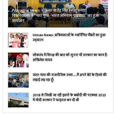
Prayagraj News: प्रोफेसर राजेंद्र सिंह ( रज्जू भय्या)
विश्वविद्यालय में “नशा मुक्त -भारत अभियान पखवाडा” का हुआ
आयोजन
Unnao News: अधिवक्ताओं के नवर्निमित चैंबरों का हुआ
उद्घाटन
लोकतंत्र में विपक्ष की बात को सुनना भी सरकार का काम है-
अखिलेश यादव
जंतर-मंतर की राजनीतिक उमस…..मैं अपने बेटे के हिस्से की
लड़ाई लड़ रहा हूँ।
2018 से लिखी जा रही इसरो के बर्बादी की पटकथा 2023
में मोदी सरकार ने फाइनल कर दी थी