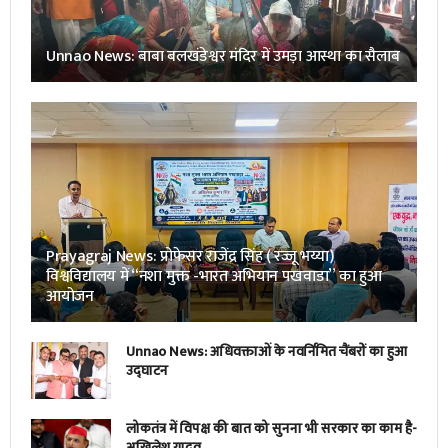
Unnao News: बाबा बलखंडेश्वर मंदिर में उमड़ा आस्था का सैलाब
Prayagraj News: प्रोफेसर राजेंद्र सिंह ( रज्जू भय्या)
विश्वविद्यालय में “नशा मुक्त -भारत अभियान पखवाडा” का हुआ
आयोजन
Unnao News: अधिवक्ताओं के नवर्निमित चैंबरों का हुआ
उद्घाटन
लोकतंत्र में विपक्ष की बात को सुनना भी सरकार का काम है-
अखिलेश यादव