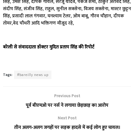
सिंह, उमेश सिंह, दीपक गोयल, सरजू यादव, पंकज शर्मा, ठाकुर अरविंद सिंह,
संदीप सिंह, संजीव सिंह, राहुल, सुनील सक्सेना, विजय सक्सेना, मास्टर छुट्टन
सिंह, प्रसादी लाल गंगवार, घनश्याम टेलर, ओम बाबू, गौरव चौहान, दीपक
तोमर,वेद चौधरी आदि भक्तिगण मौजूद रहे,
बरेली से संवाददाता डॉक्टर मुदित प्रताप सिंह की रिपोर्ट
Tags:
#bareilly news up
Previous Post
पूर्व बीएमओ पर नर्स ने लगाया छेड़छाड़ का आरोप
Next Post
तीन अलग-अलग जगहों पर सड़क हादसे में कई लोग हुए घायल।