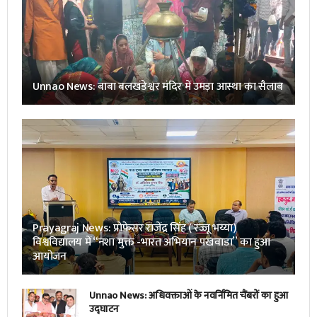
Unnao News: बाबा बलखंडेश्वर मंदिर में उमड़ा आस्था का सैलाब
Prayagraj News: प्रोफेसर राजेंद्र सिंह ( रज्जू भय्या)
विश्वविद्यालय में “नशा मुक्त -भारत अभियान पखवाडा” का हुआ
आयोजन
Unnao News: अधिवक्ताओं के नवर्निमित चैंबरों का हुआ
उद्घाटन