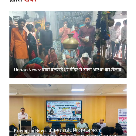
Unnao News: बाबा बलखंडेश्वर मंदिर में उमड़ा आस्था का सैलाब
Prayagraj News: प्रोफेसर राजेंद्र सिंह ( रज्जू भय्या)