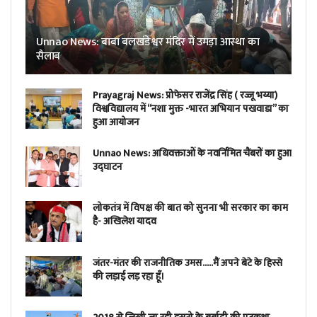
Unnao News: बाबा बलखंडेश्वर मंदिर में उमड़ा आस्था का
सैलाब
Prayagraj News: प्रोफेसर राजेंद्र सिंह ( रज्जू भय्या)
विश्वविद्यालय में “नशा मुक्त -भारत अभियान पखवाडा” का
हुआ आयोजन
Unnao News: अधिवक्ताओं के नवर्निमित चैंबरों का हुआ
उद्घाटन
लोकतंत्र में विपक्ष की बात को सुनना भी सरकार का काम
है- अखिलेश यादव
जंतर-मंतर की राजनीतिक उमस…..मैं अपने बेटे के हिस्से
की लड़ाई लड़ रहा हूँ।