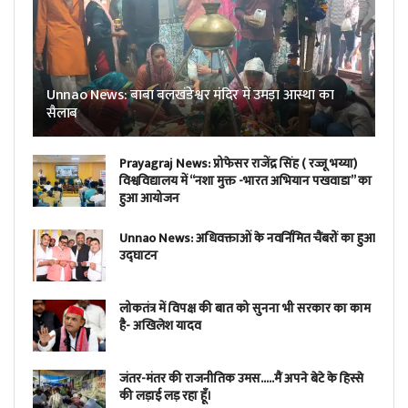
Unnao News: बाबा बलखंडेश्वर मंदिर में उमड़ा आस्था का
सैलाब
Prayagraj News: प्रोफेसर राजेंद्र सिंह ( रज्जू भय्या)
विश्वविद्यालय में “नशा मुक्त -भारत अभियान पखवाडा” का
हुआ आयोजन
Unnao News: अधिवक्ताओं के नवर्निमित चैंबरों का हुआ
उद्घाटन
लोकतंत्र में विपक्ष की बात को सुनना भी सरकार का काम
है- अखिलेश यादव
जंतर-मंतर की राजनीतिक उमस…..मैं अपने बेटे के हिस्से
की लड़ाई लड़ रहा हूँ।