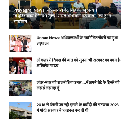
Prayagraj News: प्रोफेसर राजेंद्र सिंह ( रज्जू भय्या)
विश्वविद्यालय में “नशा मुक्त -भारत अभियान पखवाडा” का हुआ
आयोजन
Unnao News: अधिवक्ताओं के नवर्निमित चैंबरों का हुआ
उद्घाटन
लोकतंत्र में विपक्ष की बात को सुनना भी सरकार का काम है-
अखिलेश यादव
जंतर-मंतर की राजनीतिक उमस…..मैं अपने बेटे के हिस्से की
लड़ाई लड़ रहा हूँ।
2018 से लिखी जा रही इसरो के बर्बादी की पटकथा 2023
में मोदी सरकार ने फाइनल कर दी थी