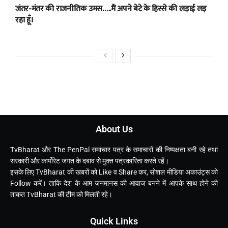
जंतर-मंतर की राजनीतिक उमस…..मैं अपने बेटे के हिस्से की लड़ाई लड़
रहा हूँ।
About Us
TvBharat और The PenPal समाचार पत्र के समाचारों की निष्पक्षता बनी रहे तथा
सरकारी और कार्पोरेट जगत के दबाव से मुक्त पत्रकारिता करते रहें।
इसके लिए TvBharat की खबरों को Like व Share कर, सोशल मीडिया अकाउंट्स को
Follow करें। ताकि देश के आम जनमानस की आवाज बनने में आपके साथ होने की
ताकत TvBharat की टीम को मिलती रहे।
Quick Links