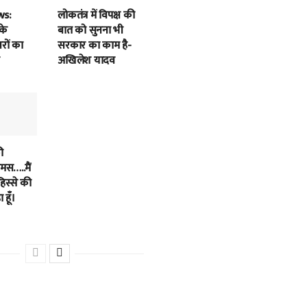
ws:
लोकतंत्र में विपक्ष की
के
बात को सुनना भी
बरों का
सरकार का काम है-
अखिलेश यादव
ी
स…..मैं
हिस्से की
 हूँ।