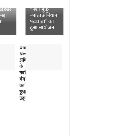
News:
विश्वविद्यालय में
डेश्वर
“नशा मुक्त
उमड़ा
-भारत अभियान
ा
पखवाडा” का
हुआ आयोजन
Unnao
लोकतंत्र
News:
में
अधिवक्ताओं
विपक्ष
के
की
नवर्निमित
बात
चैंबरों
को
का
सुनना
हुआ
भी
उद्घाटन
सरकार
का
काम
है-
अखिलेश
यादव