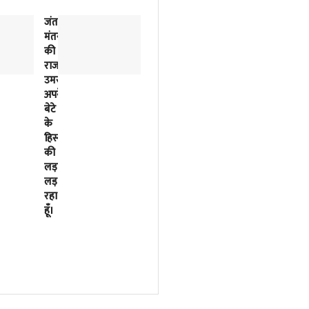
जंतर-
2018
मंतर
से
की
लिखी
राजनीतिक
जा
उमस…..मैं
रही
अपने
इसरो
बेटे
के
के
बर्बादी
हिस्से
की
की
पटकथा
लड़ाई
2023
लड़
में
रहा
मोदी
हूँ।
सरकार
ने
फाइनल
कर
दी
थी