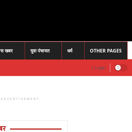
ास खबर
युवा पंचायत
धर्म
OTHER PAGES
Login
ADVERTISEMENT
Prayagraj
News: प्रोफेसर
राजेंद्र सिंह (
बर
रज्जू भय्या)