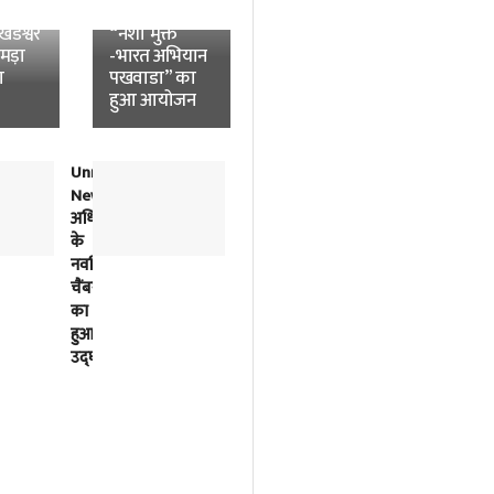
News:
विश्वविद्यालय में
डेश्वर
“नशा मुक्त
उमड़ा
-भारत अभियान
ा
पखवाडा” का
हुआ आयोजन
Unnao
लोकतंत्र
News:
में
अधिवक्ताओं
विपक्ष
के
की
नवर्निमित
बात
चैंबरों
को
का
सुनना
हुआ
भी
उद्घाटन
सरकार
का
काम
है-
अखिलेश
यादव