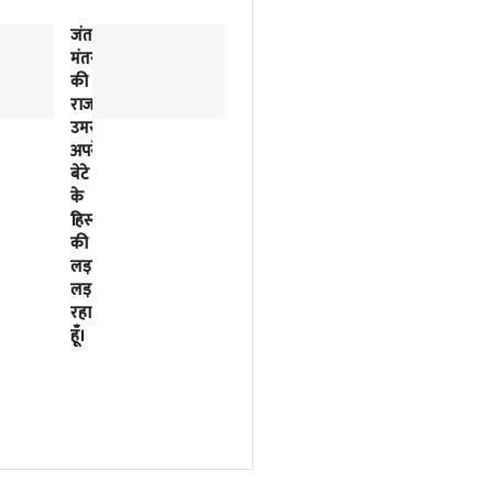
जंतर-
2018
मंतर
से
की
लिखी
राजनीतिक
जा
उमस…..मैं
रही
अपने
इसरो
बेटे
के
के
बर्बादी
हिस्से
की
की
पटकथा
लड़ाई
2023
लड़
में
रहा
मोदी
हूँ।
सरकार
ने
फाइनल
कर
दी
थी